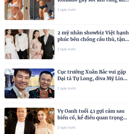
mặc bikini đáp trả antifan
1 ngày trước
2 mỹ nhân showbiz Việt hạnh
phúc bên chồng cầu thủ, tận
hưởng hôn nhân ngọt ngào
2 ngày trước
Cục trưởng Xuân Bắc vui gặp
Đại tá Tự Long, diva Mỹ Linh
hì hục tập gym
2 ngày trước
Vy Oanh tuổi 41 gợi cảm sau
biến cố, kể điều quan trọng
nhất với chồng doanh nhân
2 ngày trước