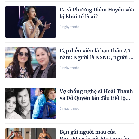
Ca sĩ Phương Diễm Huyền vừa
bị khởi tố là ai?
1 ngày trước
Cặp diễn viên là bạn thân 40
năm: Người là NSND, người ly
hôn khi đã U60
1 ngày trước
Vợ chồng nghệ sĩ Hoài Thanh
và Đỗ Quyên lần đầu tiết lộ
sóng gió hôn nhân
1 ngày trước
Bạn gái người mẫu của
Ronaldo gây sốt khi tung ảnh