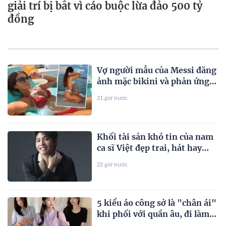
giải trí bị bắt vì cáo buộc lừa đảo 500 tỷ
đồng
Vợ người mẫu của Messi đăng
ảnh mặc bikini và phản ứng
của bạn gái Ronaldo
21 giờ trước
Khối tài sản khó tin của nam
ca sĩ Việt đẹp trai, hát hay
nhất nhì showbiz Việt
22 giờ trước
5 kiểu áo công sở là "chân ái"
khi phối với quần âu, đi làm
hay dạo phố đều đẹp