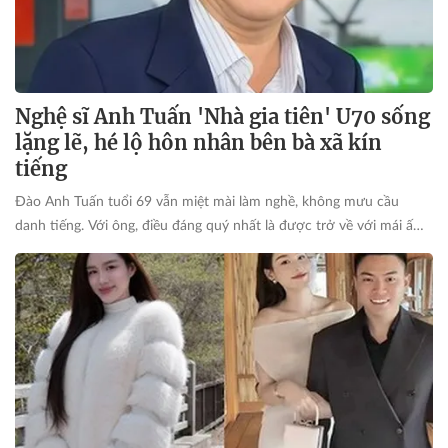
Nghệ sĩ Anh Tuấn 'Nhà gia tiên' U70 sống
lặng lẽ, hé lộ hôn nhân bên bà xã kín
tiếng
Đào Anh Tuấn tuổi 69 vẫn miệt mài làm nghề, không mưu cầu
danh tiếng. Với ông, điều đáng quý nhất là được trở về với mái ấm
bình yên bên người vợ gắn bó 3 thập kỷ.