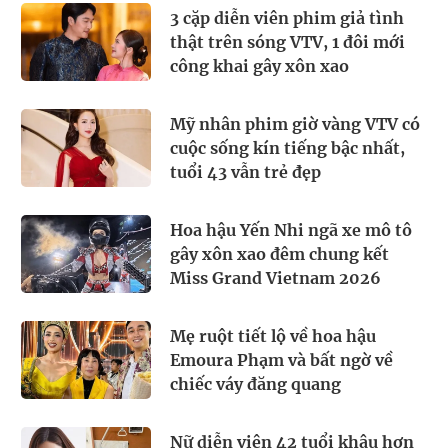
3 cặp diễn viên phim giả tình
thật trên sóng VTV, 1 đôi mới
công khai gây xôn xao
Mỹ nhân phim giờ vàng VTV có
cuộc sống kín tiếng bậc nhất,
tuổi 43 vẫn trẻ đẹp
Hoa hậu Yến Nhi ngã xe mô tô
gây xôn xao đêm chung kết
Miss Grand Vietnam 2026
Mẹ ruột tiết lộ về hoa hậu
Emoura Phạm và bất ngờ về
chiếc váy đăng quang
Nữ diễn viên 42 tuổi khâu hơn