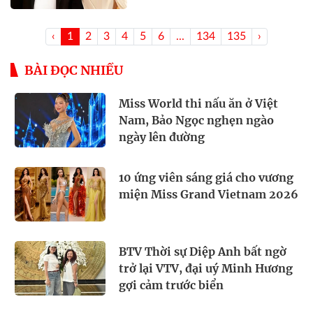
‹
1
2
3
4
5
6
...
134
135
›
BÀI ĐỌC NHIỀU
Miss World thi nấu ăn ở Việt
Nam, Bảo Ngọc nghẹn ngào
ngày lên đường
10 ứng viên sáng giá cho vương
miện Miss Grand Vietnam 2026
BTV Thời sự Diệp Anh bất ngờ
trở lại VTV, đại uý Minh Hương
gợi cảm trước biển