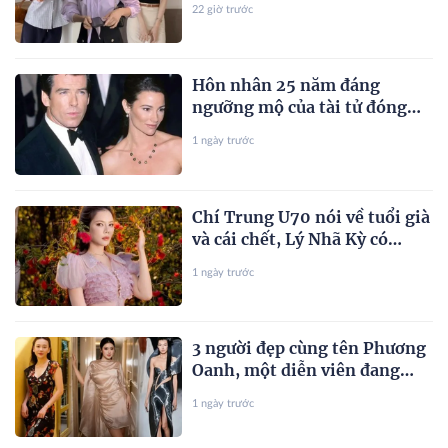
22 giờ trước
Hôn nhân 25 năm đáng
ngưỡng mộ của tài tử đóng
điệp viên 007 với vợ kém 10
1 ngày trước
tuổi
Chí Trung U70 nói về tuổi già
và cái chết, Lý Nhã Kỳ có
động thái bất ngờ
1 ngày trước
3 người đẹp cùng tên Phương
Oanh, một diễn viên đang
gồng mình qua biến cố
1 ngày trước