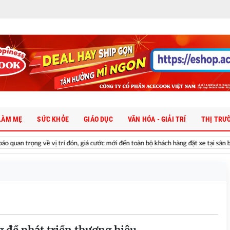
LÀM MẸ
SỨC KHỎE
GIÁO DỤC
VĂN HÓA - GIẢI TRÍ
THỊ TRƯ
n trọng về vị trí đón, giá cước mới đến toàn bộ khách hàng đặt xe tại sân bay Nộ