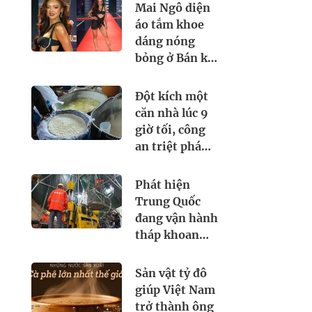
không làm thủ
Mai Ngô diện
tục này có thể
áo tắm khoe
bị xử phạt mức
dáng nóng
cao nhất đến 3
bỏng ở Bán kết
triệu đồng
Miss
Supranational
Đột kích một
2026, ban tổ
căn nhà lúc 9
chức bị chê
giờ tối, công
thiếu chỉn chu
an triệt phá
đường dây sản
xuất sữa giả từ
Phát hiện
hóa chất, tịch
Trung Quốc
thu 5.300 lít và
đang vận hành
loạt máy pha
tháp khoan
trộn công
hơn 30m, đào
nghiệp
tìm dưới lòng
Sản vật tỷ đô
đất thứ cả thế
giúp Việt Nam
giới khao khát
trở thành ông