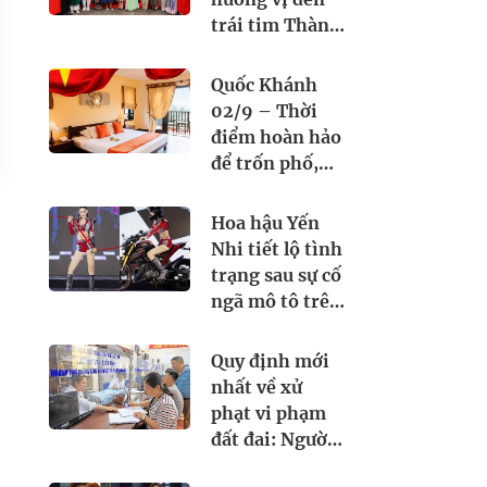
trái tim Thành
phố”: Ẩm thực
Việt Nam kết
Quốc Khánh
nối tình hữu
02/9 – Thời
nghị quốc tế
điểm hoàn hảo
để trốn phố,
chạm biển
cùng Seahorse
Hoa hậu Yến
Resort & Spa.
Nhi tiết lộ tình
Đặt lịch ngay
trạng sau sự cố
hôm nay!
ngã mô tô trên
sân khấu Miss
Grand Vietnam
Quy định mới
2026
nhất về xử
phạt vi phạm
đất đai: Người
sử dụng đất