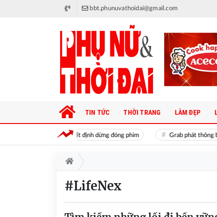
bbt.phunuvathoidai@gmail.com
TIN TỨC
THỜI TRANG
LÀM ĐẸP
Lý do Quỳnh Nga quyết định dừng đóng phim
Grab phát thông báo qua
#LifeNex