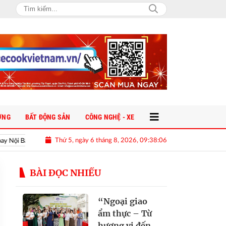
ỜNG
BẤT ĐỘNG SẢN
CÔNG NGHỆ - XE
Thứ 5, ngày 6 tháng 8, 2026, 09:38:06
i Bài
Sếp bất động sản nói thẳng tên nhiều chủ đầu tư lớn ở Hà Nội n
BÀI ĐỌC NHIỀU
“Ngoại giao
ẩm thực – Từ
hương vị đến