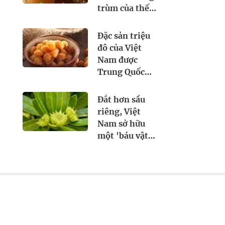
trùm của thế
giới: chiếm thị
phần 18% toàn
Đặc sản triệu
cầu, diện tích
đô của Việt
trồng hơn
Nam được
700.000 ha
Trung Quốc
siêu mê: Mệnh
danh là 'vương
Đắt hơn sầu
giả chi quả',
riêng, Việt
lên cả máy bay
Nam sở hữu
đi quốc tế
một 'báu vật
nông sản' giá
gần 4.000
USD/tấn: Mỗi
năm chỉ thu
hoạch 2 vụ,
nước ta cùng
Trung Quốc là