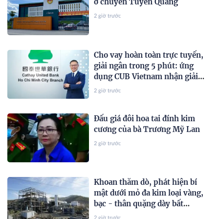
ở chuyên Tuyên Quang
2 giờ trước
Cho vay hoàn toàn trực tuyến,
giải ngân trong 5 phút: ứng
dụng CUB Vietnam nhận giải
thưởng quốc tế
2 giờ trước
Đấu giá đôi hoa tai đính kim
cương của bà Trương Mỹ Lan
2 giờ trước
Khoan thăm dò, phát hiện bí
mật dưới mỏ đa kim loại vàng,
bạc - thân quặng dày bất
thường hé lộ dư địa khai thác
2 giờ trước