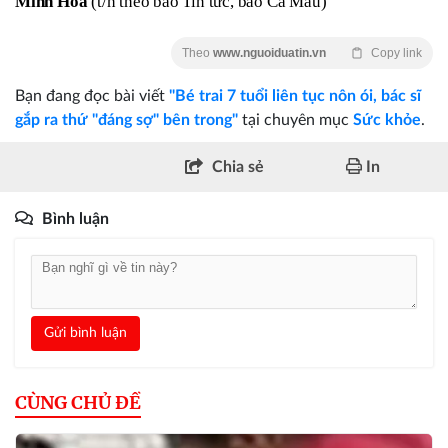
Minh Hoa
(t/h theo báo Tin tức, báo Cà Mau)
Theo
www.nguoiduatin.vn
Copy link
Bạn đang đọc bài viết
"Bé trai 7 tuổi liên tục nôn ói, bác sĩ
gắp ra thứ "đáng sợ" bên trong"
tại chuyên mục
Sức khỏe
.
Chia sẻ
In
Bình luận
Gửi bình luận
CÙNG CHỦ ĐỀ