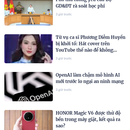
GD&ĐT rà soát học phí
3 giờ trước
Từ vụ ca sĩ Phương Diễm Huyền
bị khởi tố: Hát cover trên
YouTube thế nào để không
vướng bản quyền?
3 giờ trước
OpenAI làm chậm mô hình AI
mới trước lo ngại an ninh mạng
3 giờ trước
HONOR Magic V6 được thử độ
bền trong máy giặt, kết quả ra
sao?