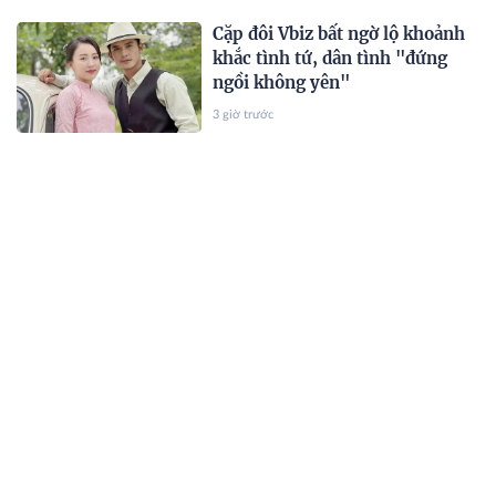
Cặp đôi Vbiz bất ngờ lộ khoảnh
khắc tình tứ, dân tình "đứng
ngồi không yên"
3 giờ trước
Loạt ảnh của Mai Phương Thuý
tại Mỹ
3 giờ trước
Hanoi Metro lập kỷ lục về lượng
khách và lợi nhuận
3 giờ trước
Đây là mẹ đơn thân đáng gờm
của Vbiz, sắc vóc U46 không ai