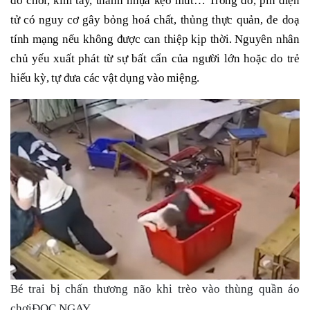
đồ chơi, kim tây, thanh nhựa kẹo mút… Trong đó, pin điện
tử có nguy cơ gây bỏng hoá chất, thủng thực quản, đe doạ
tính mạng nếu không được can thiệp kịp thời. Nguyên nhân
chủ yếu xuất phát từ sự bất cẩn của người lớn hoặc do trẻ
hiếu kỳ, tự đưa các vật dụng vào miệng.
Bé trai bị chấn thương não khi trèo vào thùng quần áo
chơiĐỌC NGAY