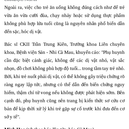
Ngoài ra, việc cho trẻ ăn uống không đúng cách như để trẻ
vừa ăn vừa cười đùa, chạy nhảy hoặc sử dụng thực phẩm
không phù hợp lứa tuổi cũng là nguyên nhân phổ biến dẫn
đến sặc, hóc dị vật.
Bác sĩ CKII Trần Trung Kiên, Trưởng khoa Liên chuyên
khoa, Bệnh viện Sản - Nhi Cà Mau, khuyến cáo: "Phụ huynh
cần đặc biệt cảnh giác, không để các dị vật nhỏ, vật sắc
nhọn, đồ chơi không phù hợp độ tuổi... trong tầm tay trẻ nhỏ.
Bởi, khi trẻ nuốt phải dị vật, có thể không gây triệu chứng rõ
ràng ngay lập tức, nhưng có thể dẫn đến biến chứng nguy
hiểm, thậm chí tử vong nếu không được phát hiện sớm. Bên
cạnh đó, phụ huynh cũng nên trang bị kiến thức sơ cứu cơ
bản để kịp thời xử lý khi trẻ gặp sự cố trước khi đưa đến cơ
sở y tế".