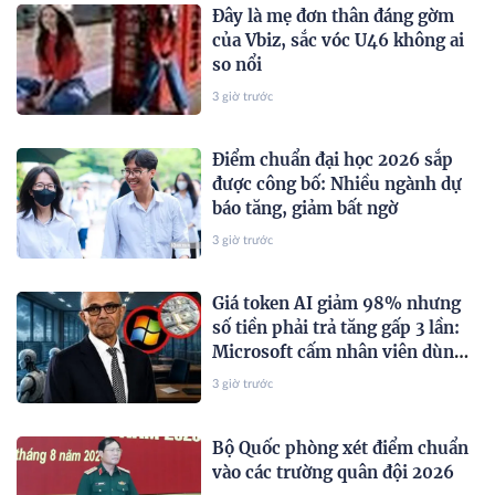
Đây là mẹ đơn thân đáng gờm
của Vbiz, sắc vóc U46 không ai
so nổi
3 giờ trước
Điểm chuẩn đại học 2026 sắp
được công bố: Nhiều ngành dự
báo tăng, giảm bất ngờ
3 giờ trước
Giá token AI giảm 98% nhưng
số tiền phải trả tăng gấp 3 lần:
Microsoft cấm nhân viên dùng
AI bừa bãi
3 giờ trước
Bộ Quốc phòng xét điểm chuẩn
vào các trường quân đội 2026