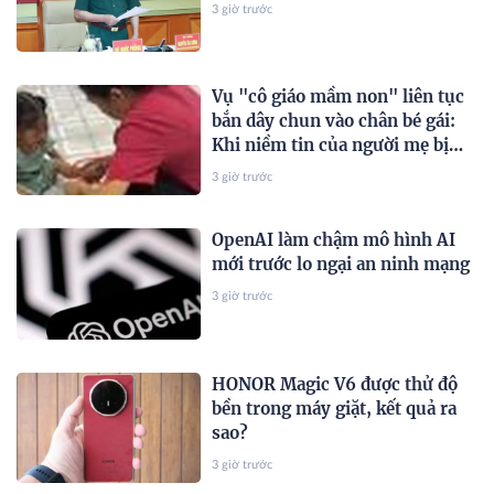
3 giờ trước
Vụ "cô giáo mầm non" liên tục
bắn dây chun vào chân bé gái:
Khi niềm tin của người mẹ bị
gặm nhấm bởi những con sâu
3 giờ trước
mọt
OpenAI làm chậm mô hình AI
mới trước lo ngại an ninh mạng
3 giờ trước
HONOR Magic V6 được thử độ
bền trong máy giặt, kết quả ra
sao?
3 giờ trước