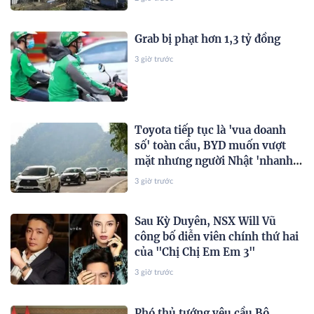
lớn
Grab bị phạt hơn 1,3 tỷ đồng
3 giờ trước
Toyota tiếp tục là 'vua doanh
số' toàn cầu, BYD muốn vượt
mặt nhưng người Nhật 'nhanh
hơn' ở một điểm
3 giờ trước
Sau Kỳ Duyên, NSX Will Vũ
công bố diễn viên chính thứ hai
của "Chị Chị Em Em 3"
3 giờ trước
Phó thủ tướng yêu cầu Bộ