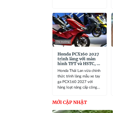
Thị trường
Honda PCX160 2027
trình làng với màn
hình TFT và HSTC, đe
dọa ngôi vương của
Honda Thái Lan vừa chính
Yamaha NVX và
thức trình làng mẫu xe tay
Honda SH
ga PCX160 2027 với
hàng loạt nâng cấp công...
MỚI CẬP NHẬT