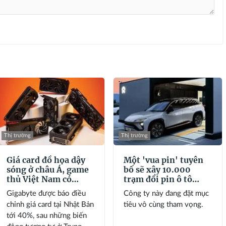
Thị trường
Thị trường
Giá card đồ họa dậy
Một 'vua pin' tuyên
sóng ở châu Á, game
bố sẽ xây 10.000
thủ Việt Nam có
trạm đổi pin ô tô
“dính bão”?
điện vào năm 2028,
Gigabyte được báo điều
Công ty này đang đặt mục
phục vụ 1 triệu xe
chỉnh giá card tại Nhật Bản
tiêu vô cùng tham vọng.
mỗi ngày chỉ với 3
tới 40%, sau những biến
phút