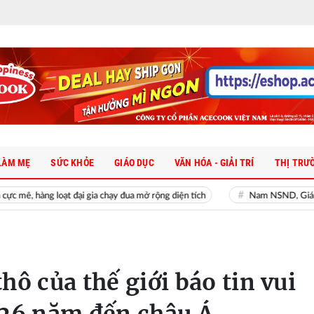
LÀM MẸ
SỨC KHỎE
GIÁO DỤC
VĂN HÓA - GIẢI TRÍ
THỊ TRƯ
loạt đại gia chạy đua mở rộng diện tích
Nam NSND, Giám đốc Nhà hát 
hô của thế giới báo tin vui