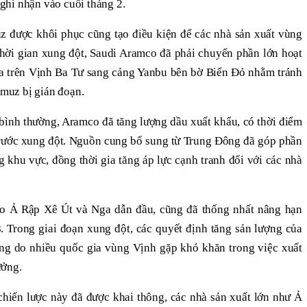
hi nhận vào cuối tháng 2.
z được khôi phục cũng tạo điều kiện để các nhà sản xuất vùng
hời gian xung đột, Saudi Aramco đã phải chuyển phần lớn hoạt
a trên Vịnh Ba Tư sang cảng Yanbu bên bờ Biển Đỏ nhằm tránh
rmuz bị gián đoạn.
i bình thường, Aramco đã tăng lượng dầu xuất khẩu, có thời điểm
rước xung đột. Nguồn cung bổ sung từ Trung Đông đã góp phần
g khu vực, đồng thời gia tăng áp lực cạnh tranh đối với các nhà
o Ả Rập Xê Út và Nga dẫn đầu, cũng đã thống nhất nâng hạn
. Trong giai đoạn xung đột, các quyết định tăng sản lượng của
ng do nhiều quốc gia vùng Vịnh gặp khó khăn trong việc xuất
ưởng.
 chiến lược này đã được khai thông, các nhà sản xuất lớn như Ả