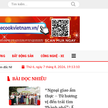
ỜNG
BẤT ĐỘNG SẢN
CÔNG NGHỆ - XE
Thứ 6, ngày 7 tháng 8, 2026, 19:13:11
Chèo Quân đội mua ô tô tặng sinh nhật vợ thiếu tá kém 12 tuổi
Vợ c
BÀI ĐỌC NHIỀU
“Ngoại giao ẩm
thực – Từ hương
vị đến trái tim
Thành phố”: Ẩm