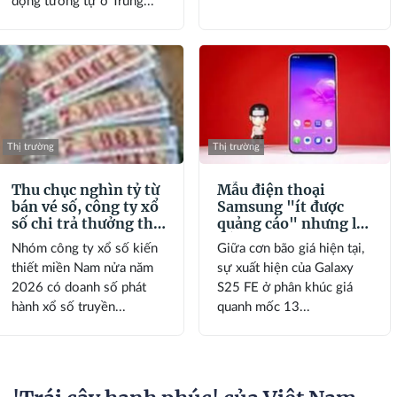
động tương tự ở Trung...
Thị trường
Thị trường
Thu chục nghìn tỷ từ
Mẫu điện thoại
bán vé số, công ty xổ
Samsung "ít được
số chi trả thưởng thế
quảng cáo" nhưng lại
nào?
rất đáng mua với
Nhóm công ty xổ số kiến
Giữa cơn bão giá hiện tại,
người Việt lúc này
thiết miền Nam nửa năm
sự xuất hiện của Galaxy
2026 có doanh số phát
S25 FE ở phân khúc giá
hành xổ số truyền...
quanh mốc 13...