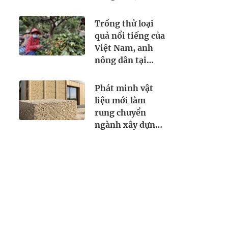
VPBank, Nam A
Bank,... sau đây:
Trồng thử loại
Người từng phát
quả nổi tiếng của
sinh giao dịch,
Việt Nam, anh
chuyển tiền vào
nông dân tại
khẩn trương
Bangladesh
trình báo
trúng lớn: Giá
Phát minh vật
bán hơn
liệu mới làm
200.000
rung chuyển
đồng/kg, mỗi
ngành xây dựng:
năm thu hoạch 2
Biến vỏ cây trở
vụ
thành gạch, nhà
mát hơn mà
không cần tốn
nhiều điện