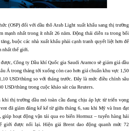
hức (OSP) đối với dầu thô Arab Light xuất khẩu sang thị trường
m mạnh nhất trong ít nhất 26 năm. Động thái diễn ra trong bối
tăng, buộc các nhà xuất khẩu phải cạnh tranh quyết liệt hơn để
n nhất thế giới.
n được, Công ty Dầu khí Quốc gia Saudi Aramco sẽ giảm giá dầu
âu Á trong tháng tới xuống còn cao hơn giá chuẩn khu vực 1,50
,10 USD/thùng so với tháng trước. Đây là mức điều chỉnh sâu
80 USD/thùng trong cuộc khảo sát của Reuters.
a khi thị trường dầu mỏ toàn cầu đang chịu áp lực từ triển vọng
nt đã giảm đáng kể kể từ giữa tháng 6, sau khi Mỹ và Iran đạt
, giúp hoạt động vận tải qua eo biển Hormuz – tuyến hàng hải
ế giới được nối lại. Hiện giá Brent dao động quanh mức 72