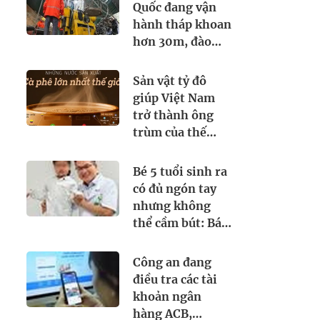
cả máy bay đi
Quốc đang vận
quốc tế
hành tháp khoan
hơn 30m, đào
tìm dưới lòng đất
thứ cả thế giới
Sản vật tỷ đô
khao khát
giúp Việt Nam
trở thành ông
trùm của thế
giới: chiếm thị
phần 18% toàn
Bé 5 tuổi sinh ra
cầu, diện tích
có đủ ngón tay
trồng hơn
nhưng không
700.000 ha
thể cầm bút: Bác
sĩ Việt "biến"
ngón trỏ thành
Công an đang
ngón cái và kết
điều tra các tài
quả bất ngờ
khoản ngân
hàng ACB,