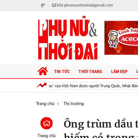
bbt.phunuvathoidai@gmail.com
TIN TỨC
THỜI TRANG
LÀM ĐẸP
Trái cây hạnh phúc' của Việt Nam được người Trung Quốc, Nhật Bản cực mê, hàng 
Trang chủ
Thị trường
Ông trùm dầu t
Trang chủ