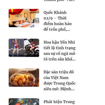
thực Việt Nam
kết nối tình hữu
Quốc Khánh
nghị quốc tế
02/9 – Thời
điểm hoàn hảo
để trốn phố,
chạm biển cùng
Seahorse Resort
Hoa hậu Yến Nhi
& Spa. Đặt lịch
tiết lộ tình trạng
ngay hôm nay!
sau sự cố ngã mô
tô trên sân khấu
Miss Grand
Vietnam 2026
Đặc sản triệu đô
của Việt Nam
được Trung Quốc
siêu mê: Mệnh
danh là 'vương
giả chi quả', lên
Phát hiện Trung