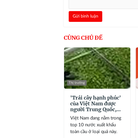
Gửi bình luận
CÙNG CHỦ ĐỀ
Thị trường
'Trái cây hạnh phúc'
của Việt Nam được
người Trung Quốc,
Nhật Bản cực mê,
Việt Nam đang nằm trong
hàng loạt đại gia
top 10 nước xuất khẩu
chạy đua mở rộng
toàn cầu ở loại quả này.
diện tích