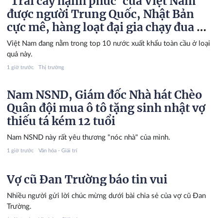
'Trái cây hạnh phúc' của Việt Nam
được người Trung Quốc, Nhật Bản
cực mê, hàng loạt đại gia chạy đua mở
rộng diện tích
Việt Nam đang nằm trong top 10 nước xuất khẩu toàn cầu ở loại
quả này.
1 giờ trước
Thị trường
Nam NSND, Giám đốc Nhà hát Chèo
Quân đội mua ô tô tặng sinh nhật vợ
thiếu tá kém 12 tuổi
Nam NSND này rất yêu thương "nóc nhà" của mình.
1 giờ trước
Văn hóa - Giải trí
Vợ cũ Đan Trường báo tin vui
Nhiều người gửi lời chúc mừng dưới bài chia sẻ của vợ cũ Đan
Trường.