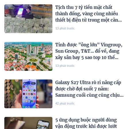
Tịch thu 7 tỷ tiền mặt chất
thành đống, vàng cùng nhiều
thiết bị điện tử trong một căn
hộ
13 phút trước
Tỉnh được "ông lớn" Vingroup,
Sun Group, T&T... đổ về, đang
xây sân bay 5 sao top 10 thế
giới, sắp đón thêm 48 dự án với
13 phút trước
tổng vốn đầu tư gần 7 tỷ USD
Galaxy S27 Ultra rò rỉ nâng cấp
được chờ đợi suốt 7 năm:
Samsung cuối cùng cũng chịu
tăng dung lượng pin
42 phút trước
5 ứng dụng buộc người dùng
vận động trước khi được lướt