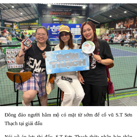
Đông đảo người hâm mộ có mặt từ sớm để cổ vũ S.T Sơn
Thạch tại giải đấu
Nói về áp lực thi đấu, S.T Sơn Thạch thừa nhận bản thân