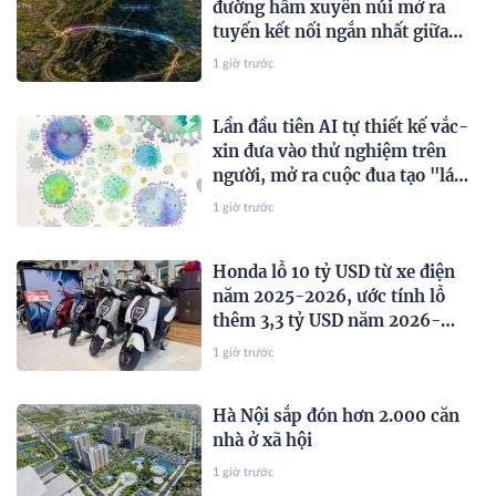
đường hầm xuyên núi mở ra
tuyến kết nối ngắn nhất giữa
vùng đất “đệ nhất danh trà” với
1 giờ trước
tỉnh Phú Thọ và Thủ đô Hà Nội
Lần đầu tiên AI tự thiết kế vắc-
xin đưa vào thử nghiệm trên
người, mở ra cuộc đua tạo "lá
chắn" chống đại dịch tương lai
1 giờ trước
Honda lỗ 10 tỷ USD từ xe điện
năm 2025-2026, ước tính lỗ
thêm 3,3 tỷ USD năm 2026-
2027
1 giờ trước
Hà Nội sắp đón hơn 2.000 căn
nhà ở xã hội
1 giờ trước