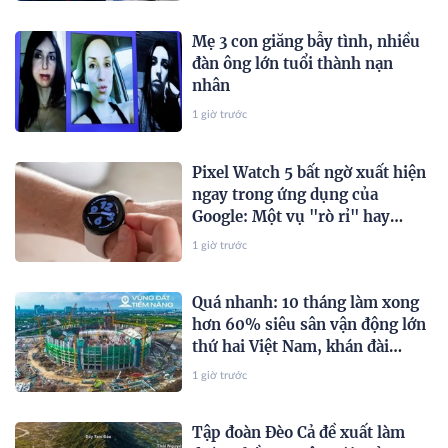
Mẹ 3 con giăng bẫy tình, nhiều
đàn ông lớn tuổi thành nạn
nhân
1 giờ trước
Pixel Watch 5 bất ngờ xuất hiện
ngay trong ứng dụng của
Google: Một vụ "rò rỉ" hay
chiến lược marketing đã được
1 giờ trước
tính toán?
Quá nhanh: 10 tháng làm xong
hơn 60% siêu sân vận động lớn
thứ hai Việt Nam, khán đài
60.000 chỗ dần thành hình,
1 giờ trước
chuẩn bị lắp mái vòm thép
"khủng"
Tập đoàn Đèo Cả đề xuất làm