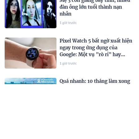
Mẹ 3 con giăng bẫy tình, nhiều
đàn ông lớn tuổi thành nạn
nhân
1 giờ trước
Pixel Watch 5 bất ngờ xuất hiện
ngay trong ứng dụng của
Google: Một vụ "rò rỉ" hay
chiến lược marketing đã được
1 giờ trước
tính toán?
Quá nhanh: 10 tháng làm xong
hơn 60% siêu sân vận động lớn
thứ hai Việt Nam, khán đài
60.000 chỗ dần thành hình,
1 giờ trước
chuẩn bị lắp mái vòm thép
"khủng"
Tập đoàn Đèo Cả đề xuất làm
đường hầm xuyên núi mở ra
tuyến kết nối ngắn nhất giữa