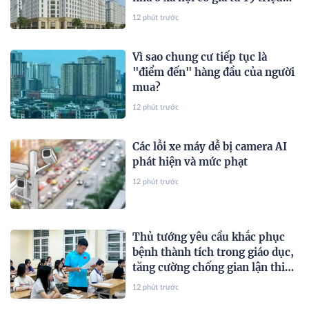
đồng/m²
12 phút trước
Vì sao chung cư tiếp tục là
"điểm đến" hàng đầu của người
mua?
12 phút trước
Các lỗi xe máy dễ bị camera AI
phát hiện và mức phạt
12 phút trước
Thủ tướng yêu cầu khắc phục
bệnh thành tích trong giáo dục,
tăng cường chống gian lận thi
cử và lạm thu
12 phút trước