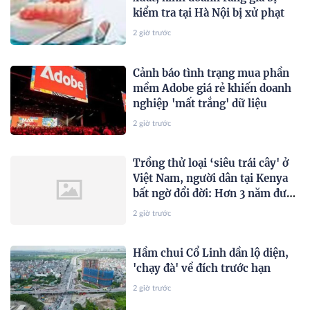
kiểm tra tại Hà Nội bị xử phạt
2 giờ trước
Cảnh báo tình trạng mua phần
mềm Adobe giá rẻ khiến doanh
nghiệp 'mất trắng' dữ liệu
2 giờ trước
Trồng thử loại ‘siêu trái cây' ở
Việt Nam, người dân tại Kenya
bất ngờ đổi đời: Hơn 3 năm được
thu hoạch, sản lượng không đủ
2 giờ trước
để bán
Hầm chui Cổ Linh dần lộ diện,
'chạy đà' về đích trước hạn
2 giờ trước