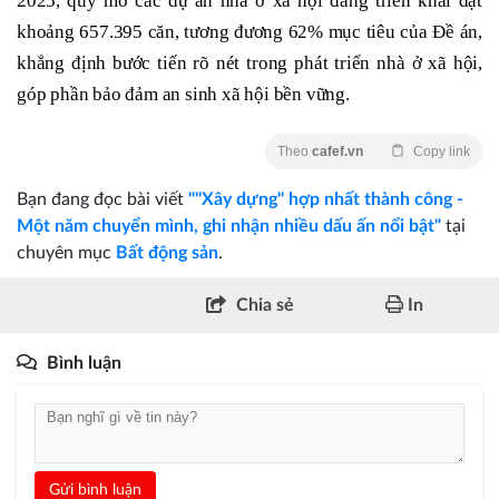
2025, quy mô các dự án nhà ở xã hội đang triển khai đạt
khoảng 657.395 căn, tương đương 62% mục tiêu của Đề án,
khẳng định bước tiến rõ nét trong phát triển nhà ở xã hội,
góp phần bảo đảm an sinh xã hội bền vững.
Theo
cafef.vn
Copy link
Bạn đang đọc bài viết
""Xây dựng" hợp nhất thành công -
Một năm chuyển mình, ghi nhận nhiều dấu ấn nổi bật"
tại
chuyên mục
Bất động sản
.
Chia sẻ
In
Bình luận
Gửi bình luận