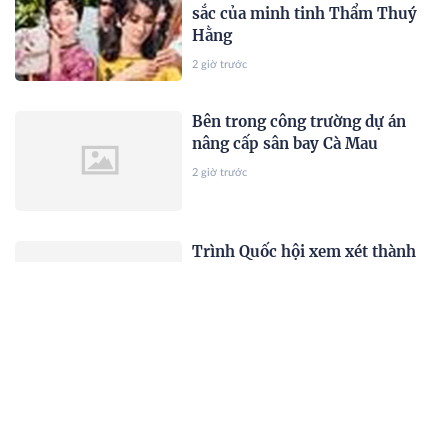
sắc của minh tinh Thẩm Thuý
Hằng
2 giờ trước
Bên trong công trường dự án
nâng cấp sân bay Cà Mau
2 giờ trước
Trình Quốc hội xem xét thành
lập thành phố Quảng Ninh và
thành phố Bắc Ninh
2 giờ trước
Nóng: Hơn 44,6% cơ sở sản
xuất, kinh doanh răng giả bị
kiểm tra tại Hà Nội bị xử phạt