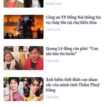
46 giây trước
Công an TP Đồng Nai thông tin
vụ cháy lớn tại chợ Biên Hòa
1 phút trước
Quang Lê đăng cáo phó: "Con
xin báo tin buồn"
2 giờ trước
Ảnh hiếm thời đỉnh cao nhan
sắc của minh tinh Thẩm Thuý
Hằng
2 giờ trước