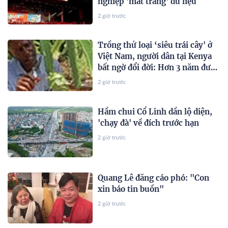
nghiệp 'mất trắng' dữ liệu
2 giờ trước
Trồng thử loại ‘siêu trái cây' ở
Việt Nam, người dân tại Kenya
bất ngờ đổi đời: Hơn 3 năm được
thu hoạch, sản lượng không đủ
2 giờ trước
để bán
Hầm chui Cổ Linh dần lộ diện,
'chạy đà' về đích trước hạn
2 giờ trước
Quang Lê đăng cáo phó: "Con
xin báo tin buồn"
2 giờ trước