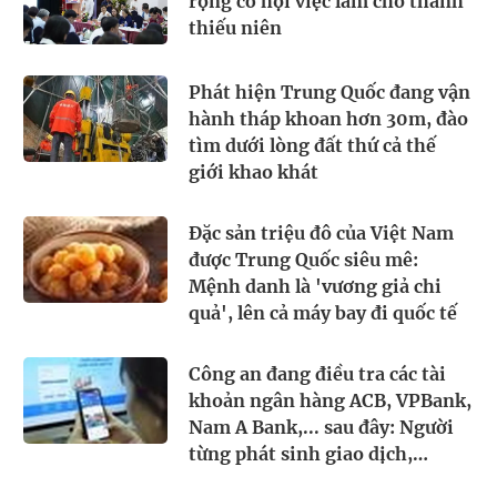
Nữ hoàng phim 18+ cả năm chỉ
dám ăn 1 gói mỳ, thành quả tuổi
46 đáng nể
5 giờ trước
Bộ phim bị dừng chiếu
5 giờ trước
Thu Minh và Hương Tràm
không nhìn mặt nhau suốt 14
năm vì lý do gì?
5 giờ trước
Nam diễn viên hạng A ly hôn nữ
đại gia ngàn tỷ, thuê cả trực