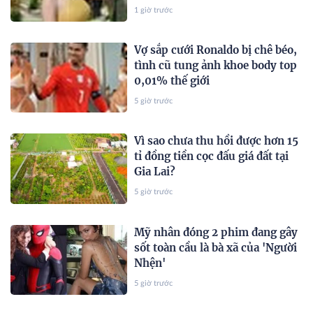
mang 20 cây vàng hỏi cưới
1 giờ trước
Vợ sắp cưới Ronaldo bị chê béo,
tình cũ tung ảnh khoe body top
0,01% thế giới
5 giờ trước
Vì sao chưa thu hồi được hơn 15
tỉ đồng tiền cọc đấu giá đất tại
Gia Lai?
5 giờ trước
Mỹ nhân đóng 2 phim đang gây
sốt toàn cầu là bà xã của 'Người
Nhện'
5 giờ trước