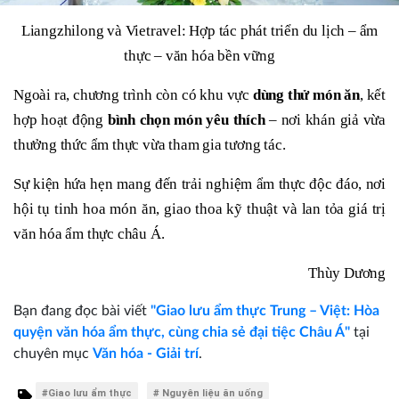
Liangzhilong và Vietravel: Hợp tác phát triển du lịch – ẩm
thực – văn hóa bền vững
Ngoài ra, chương trình còn có khu vực
dùng thử món ăn
, kết
hợp hoạt động
bình chọn món yêu thích
– nơi khán giả vừa
thưởng thức ẩm thực vừa tham gia tương tác.
Sự kiện hứa hẹn mang đến trải nghiệm ẩm thực độc đáo, nơi
hội tụ tinh hoa món ăn, giao thoa kỹ thuật và lan tỏa giá trị
văn hóa ẩm thực châu Á.
Thùy Dương
Bạn đang đọc bài viết
"Giao lưu ẩm thực Trung – Việt: Hòa
quyện văn hóa ẩm thực, cùng chia sẻ đại tiệc Châu Á"
tại
chuyên mục
Văn hóa - Giải trí
.
#Giao lưu ẩm thực
# Nguyên liệu ăn uống