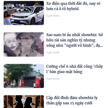
Xe điện qua thời đắt đỏ, nay rẻ
hơn cả ô tô hybrid
5 giờ trước
Sao nam bí ẩn nhất showbiz: Sở
hữu tài sản nghìn tỷ nhưng
sống như "người vô hình", đạo
diễn phải năn nỉ mới chịu đóng
5 giờ trước
phim
Cưỡng chế 6 nhà đất công 'chây
ì' bàn giao mặt bằng
5 giờ trước
Cặp đôi đình đám showbiz ly
thân gấp sau 15 ngày cưới