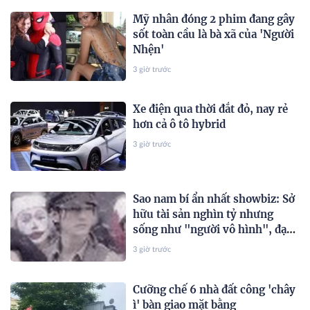
Mỹ nhân đóng 2 phim đang gây
sốt toàn cầu là bà xã của 'Người
Nhện'
3 giờ trước
Xe điện qua thời đắt đỏ, nay rẻ
hơn cả ô tô hybrid
3 giờ trước
Sao nam bí ẩn nhất showbiz: Sở
hữu tài sản nghìn tỷ nhưng
sống như "người vô hình", đạo
diễn phải năn nỉ mới chịu đóng
3 giờ trước
phim
Cưỡng chế 6 nhà đất công 'chây
ì' bàn giao mặt bằng