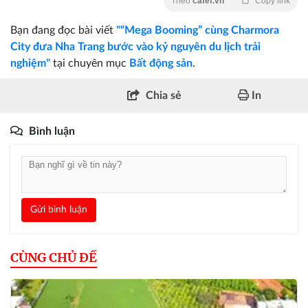
Theo
cafef.vn
Copy link
Bạn đang đọc bài viết
"“Mega Booming” cùng Charmora
City đưa Nha Trang bước vào kỷ nguyên du lịch trải
nghiệm"
tại chuyên mục
Bất động sản
.
Chia sẻ
In
Bình luận
Gửi bình luận
CÙNG CHỦ ĐỀ