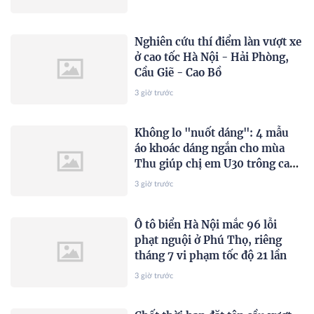
Nghiên cứu thí điểm làn vượt xe
ở cao tốc Hà Nội - Hải Phòng,
Cầu Giẽ - Cao Bồ
3 giờ trước
Không lo "nuốt dáng": 4 mẫu
áo khoác dáng ngắn cho mùa
Thu giúp chị em U30 trông cao
ráo, trẻ hơn 5 tuổi
3 giờ trước
Ô tô biển Hà Nội mắc 96 lỗi
phạt nguội ở Phú Thọ, riêng
tháng 7 vi phạm tốc độ 21 lần
3 giờ trước