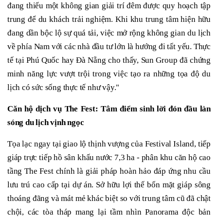
đang thiếu một không gian giải trí đêm được quy hoạch tập
trung để du khách trải nghiệm. Khi khu trung tâm hiện hữu
đang dần bộc lộ sự quá tải, việc mở rộng không gian du lịch
về phía Nam với các nhà đầu tư lớn là hướng đi tất yếu. Thực
tế tại Phú Quốc hay Đà Nẵng cho thấy, Sun Group đã chứng
minh năng lực vượt trội trong việc tạo ra những tọa độ du
lịch có sức sống thực tế như vậy."
Căn hộ dịch vụ The Fest: Tâm điểm sinh lời đón đầu làn
sóng du lịch vịnh ngọc
Tọa lạc ngay tại giao lộ thịnh vượng của Festival Island, tiếp
giáp trực tiếp hồ sân khấu nước 7,3 ha - phân khu căn hộ cao
tầng The Fest chính là giải pháp hoàn hảo đáp ứng nhu cầu
lưu trú cao cấp tại dự án. Sở hữu lợi thế bốn mặt giáp sông
thoáng đãng và mát mẻ khác biệt so với trung tâm cũ đã chật
chội, các tòa tháp mang lại tầm nhìn Panorama độc bản