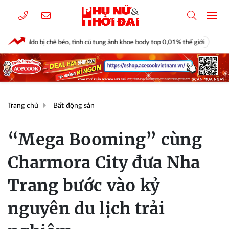
ê béo, tình cũ tung ảnh khoe body top 0,01% thế giới
Vì sao chưa thu 
Trang chủ
Bất động sản
“Mega Booming” cùng
Charmora City đưa Nha
Trang bước vào kỷ
nguyên du lịch trải