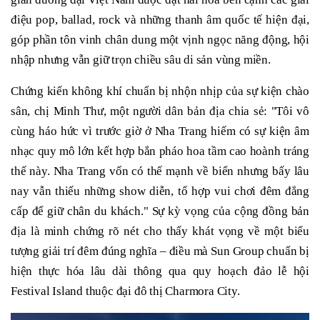
điệu pop, ballad, rock và những thanh âm quốc tế hiện đại,
góp phần tôn vinh chân dung một vịnh ngọc năng động, hội
nhập nhưng vẫn giữ trọn chiều sâu di sản vùng miền.
Chứng kiến không khí chuẩn bị nhộn nhịp của sự kiện chào
sân, chị Minh Thư, một người dân bản địa chia sẻ: "Tôi vô
cùng háo hức vì trước giờ ở Nha Trang hiếm có sự kiện âm
nhạc quy mô lớn kết hợp bắn pháo hoa tầm cao hoành tráng
thế này. Nha Trang vốn có thế mạnh về biển nhưng bấy lâu
nay vẫn thiếu những show diễn, tổ hợp vui chơi đêm đẳng
cấp để giữ chân du khách." Sự kỳ vọng của cộng đồng bản
địa là minh chứng rõ nét cho thấy khát vọng về một biểu
tượng giải trí đêm đúng nghĩa – điều mà Sun Group chuẩn bị
hiện thực hóa lâu dài thông qua quy hoạch đảo lễ hội
Festival Island thuộc đại đô thị Charmora City.