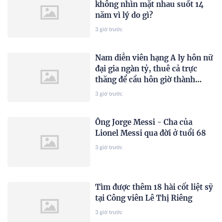
không nhìn mặt nhau suốt 14
năm vì lý do gì?
3 giờ trước
Nam diễn viên hạng A ly hôn nữ
đại gia ngàn tỷ, thuê cả trực
thăng để cầu hôn giờ thành
công cốc
3 giờ trước
Ông Jorge Messi - Cha của
Lionel Messi qua đời ở tuổi 68
3 giờ trước
Tìm được thêm 18 hài cốt liệt sỹ
tại Công viên Lê Thị Riêng
3 giờ trước