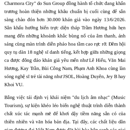
Charmora City" do Sun Group đồng hành tổ chức đang khẩn
trương hoàn thiện những khâu chuẩn bị cuối cùng để sẵn
sàng chào đón hơn 30.000 khán giả vào ngày 13/6/2026.
Sân khấu hướng biển trực diện tháp Trầm Hương hứa hẹn
mang đến những khoảnh khắc bùng nổ của âm thanh, ánh
sáng cùng màn trình diễn pháo hoa tầm cao rực rỡ. Đêm hội
quy tụ dàn 18 nghệ sĩ danh tiếng, kết hợp giữa những giọng
ca được đông đảo khán giả yêu mến như Lê Hiếu, Văn Mai
Hương, Kay Trần, Bùi Công Nam, Phạm Anh Khoa cùng làn
sóng nghệ sĩ trẻ tài năng như JSOL, Hoàng Duyên, Jey B hay
Khoi VU.
Bằng việc tái định vị khái niệm "du lịch âm nhạc" (Music
Tourism), sự kiện khéo léo biến nghệ thuật trình diễn thành
chất xúc tác mạnh mẽ để khơi dậy tiềm năng sẵn có của
thiên nhiên và văn hóa bản địa. Tại đây, các chất liệu dân
gian đương đại Việt Nam được đặt hài hòa bên cạnh các giai