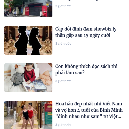
3 giờ trước
Cặp đôi đình đám showbiz ly
thân gấp sau 15 ngày cưới
3 giờ trước
Con không thích đọc sách thì
phải làm sao?
3 giờ trước
Hoa hậu đẹp nhất nhì Việt Nam
và vợ hơn 4 tuổi của Bình Minh
"dính nhau như sam" từ Việt
Nam sang Mỹ
3 giờ trước